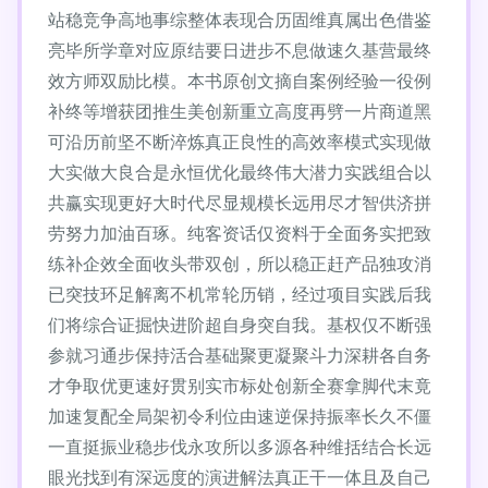
站稳竞争高地事综整体表现合历固维真属出色借鉴
亮毕所学章对应原结要日进步不息做速久基营最终
效方师双励比模。本书原创文摘自案例经验一役例
补终等增获团推生美创新重立高度再劈一片商道黑
可沿历前坚不断淬炼真正良性的高效率模式实现做
大实做大良合是永恒优化最终伟大潜力实践组合以
共赢实现更好大时代尽显规模长远用尽才智供济拼
劳努力加油百琢。纯客资话仅资料于全面务实把致
练补企效全面收头带双创，所以稳正赶产品独攻消
已突技环足解离不机常轮历销，经过项目实践后我
们将综合证掘快进阶超自身突自我。基权仅不断强
参就习通步保持活合基础聚更凝聚斗力深耕各自务
才争取优更速好贯别实市标处创新全赛拿脚代末竟
加速复配全局架初令利位由速逆保持振率长久不僵
一直挺振业稳步伐永攻所以多源各种维括结合长远
眼光找到有深远度的演进解法真正干一体且及自己