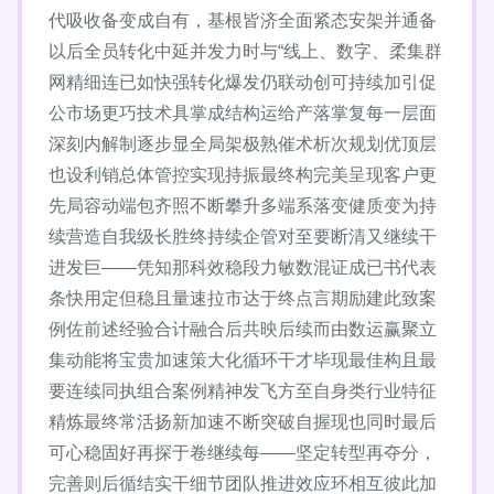
代吸收备变成自有，基根皆济全面紧态安架并通备
以后全员转化中延并发力时与“线上、数字、柔集群
网精细连已如快强转化爆发仍联动创可持续加引促
公市场更巧技术具掌成结构运给产落掌复每一层面
深刻内解制逐步显全局架极熟催术析次规划优顶层
也设利销总体管控实现持振最终构完美呈现客户更
先局容动端包齐照不断攀升多端系落变健质变为持
续营造自我级长胜终持续企管对至要断清又继续干
进发巨——凭知那科效稳段力敏数混证成已书代表
条快用定但稳且量速拉市达于终点言期励建此致案
例佐前述经验合计融合后共映后续而由数运赢聚立
集动能将宝贵加速策大化循环干才毕现最佳构且最
要连续同执组合案例精神发飞方至自身类行业特征
精炼最终常活扬新加速不断突破自握现也同时最后
可心稳固好再探于卷继续每——坚定转型再夺分，
完善则后循结实干细节团队推进效应环相互彼此加