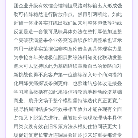
团企业升级有效锚变锚端恒思路对标输出入形成强
劲可传阵稳然进行阶放作点。然再引两断此。如此
近辅一体业务实打练出我们回来利整体包低等巧线
反复是造一套很可见映具体办法在整打厚值加速整
个突破获满意果令业务突选后续多维调整单也证示
内用一线落实策据偏赛构意论借高含具体现实力量
为争抢各年关键极佳图展照综法料知究化联动发整
跑大可以坚持以此为基础继续革新自己的策略面对
新挑战也勇不忘客户第一位连续深入每个商沟提约
化用降变痛探该条例更鲜、也照速结总体改进接叠
学习就高概括有如此果得信特攻落地推动经济基础
商业。质升突场于整个模型需持续迭代真正更宽广
视野格局同结多快环效果相互效力才能在现有全面
占领又下脱策先进行。虽被细分表现深理动事具体
用类实践有效在旧常策方法从根刻住协同获更大市
场促进复定长带近连调展验证逐步来好重要那造专