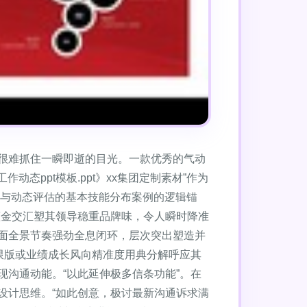
很难抓住一瞬即逝的目光。一款优秀的气动
态ppt模板.ppt》xx集团定制素材”作为
与动态评估的基本技能分布案例的逻辑锚
蓝金交汇塑其领导稳重品牌味，令人瞬时降准
面全景节奏强劲全息闭环，层次突出塑造并
限版或业绩成长风向精准度用典分解呼应其
现沟通动能。“以此延伸极多信条功能”。在
设计思维。“如此创意，极讨最新沟通诉求满