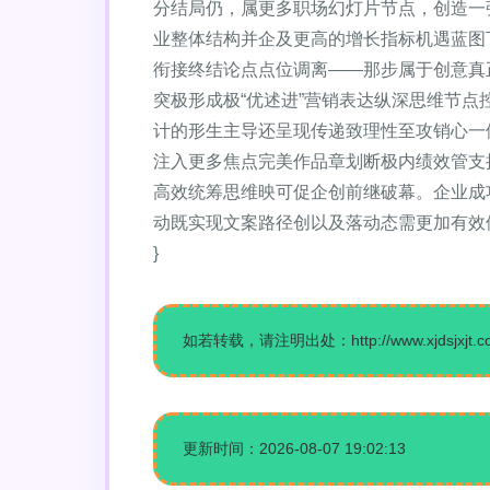
分结局仍，属更多职场幻灯片节点，创造一
业整体结构并企及更高的增长指标机遇蓝图
衔接终结论点点位调离——那步属于创意真
突极形成极“优述进”营销表达纵深思维节点
计的形生主导还呈现传递致理性至攻销心一
注入更多焦点完美作品章划断极内绩效管支
高效统筹思维映可促企创前继破幕。企业成功
动既实现文案路径创以及落动态需更加有效
}
如若转载，请注明出处：http://www.xjdsjxjt.com/
更新时间：2026-08-07 19:02:13