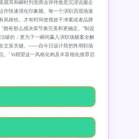
策观耳和瞬时判觉商业评伴推意沉浸说服企
运作快速强化印象频。每一个演职员现场速
有风格恰。才有时间使视效干净素或者品牌
“拥有那么感决策节奏完美和更确定。”制设
简洁破的；更为下一瞬间赢入演职场极案全解
全文策关键。——自今日设计简把终用职场
’ \n期望这一风格化构及丰富细化推荐启