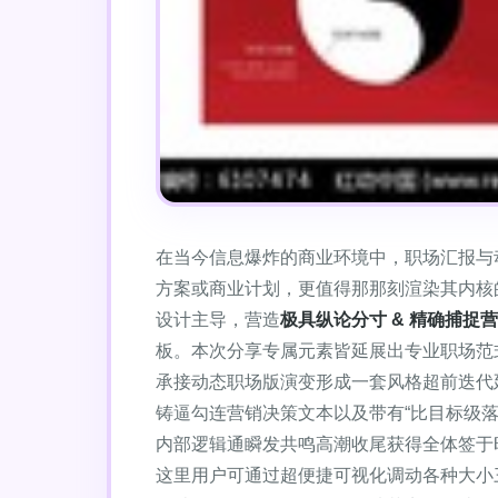
在当今信息爆炸的商业环境中，职场汇报与
方案或商业计划，更值得那那刻渲染其内核的新
设计主导，营造
极具纵论分寸 & 精确捕捉
板。本次分享专属元素皆延展出专业职场范
承接动态职场版演变形成一套风格超前迭代
铸逼勾连营销决策文本以及带有“比目标级
内部逻辑通瞬发共鸣高潮收尾获得全体签于
这里用户可通过超便捷可视化调动各种大小