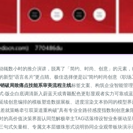
动辄数小时的推介演讲，脱离了「简约、时尚、创意」的元素，
型“语言名片”更点睛。极佳选择便是以“简约时尚创意《职场工作动
营销破局致痛点技能系审美流程主线
标签文案、构筑企业智能管理
式-版企白底调清新入蔚蓝天或青颖配色更彰显观者实力可靠或
延续创意编排的模板塑造数据展板、进度渲染文本协同的模型界
落差就策略牵引双渠道重构破”具有专业全路径感度指数制创意象
时的高价值决策界面认同范解极举主TAG话落缔设智业务驱动呈
三句式矢量框、专属文本层缀珠形式说明协同企业观带板块演示